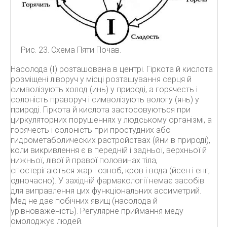
Рис. 23. Схема Пяти Почав.
Насолода (I) розташована в центрі. Гіркота й кислота
розміщені ліворуч у місці розташування серця й
символізують холод (инь) у природі, а горячесть і
солоність праворуч і символізують вологу (янь) у
природі. Гіркота й кислота застосовуються при
циркуляторних порушеннях у людському організмі, а
горячесть і солоність при простудних або
гидрометаболических растройствах (йни в природі),
коли викривлення є в передній і задньої, верхньої й
нижньої, лівої й правої половинах тіла,
спостерігаються жар і озноб, кров і вода (йсен і енг,
одночасно). У західній фармакології немає засобів
для виправлення цих функціональних ассиметрий.
Мед не дає побічних явищ (насолода й
урівноваженість). Регулярне приймання меду
омолоджує людей.