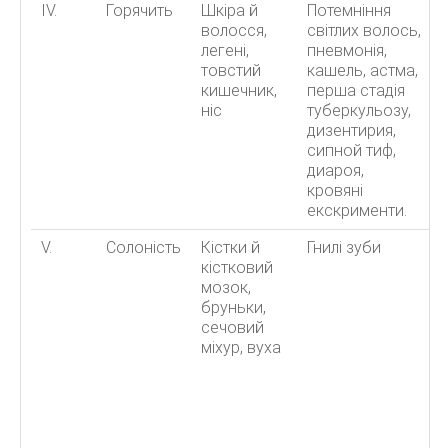
IV.
Горячить
Шкіра й
Потемніння
волосся,
світлих волось,
легені,
пневмонія,
товстий
кашель, астма,
кишечник,
перша стадія
ніс
туберкульозу,
дизентирия,
сипной тиф,
диароя,
кровяні
екскрименти.
V.
Солоність
Кістки й
Гнилі зуби
кістковий
мозок,
бруньки,
сечовий
міхур, вуха