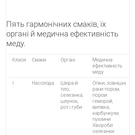
Пять гармонічних смаків, їх
органі й медична ефективність
меду.
Класи
Смаки
Органі
Медична
ефективність
меду
I
Насолода
Шкіра й
Опіки, зовнішні
тіло,
рани порізи,
селезінка,
порізи.
шлунок,
геморой,
рот і губи
витівка,
карбункули,
пухлини.
Хвороби
селезінки