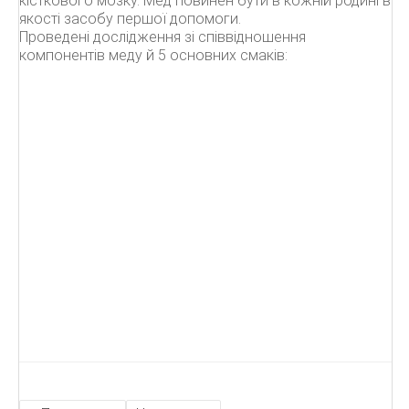
кісткового мозку. Мед повинен бути в кожній родині в
якості засобу першої допомоги.
Проведені дослідження зі співвідношення
компонентів меду й 5 основних смаків: