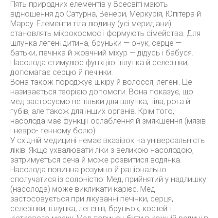
Пять природних елементів у Всесвіті мають
відношення до Сатурна, Венери, Меркурія, Юпітера й
Марсу. Елементи тіла людину (усі меридіани)
становлять мікрокосмос і формують сімейства. Для
шлунка легені дитина, бруньки — онук, серце —
батьки, печінка й жовчний міхур — дідусь і бабуся.
Насолода стимулює функцію шлунка й селезінки,
допомагає серцю й печінки.
Вона також породжує шкіру й волосся, легені. Це
називається теорією допомоги. Вона показує, що
мед застосуємо не тільки для шлунка, тіла, рота й
губів, але також для інших органів. Крім того,
насолода має функції ослаблення й змякшення (мязів
і невро- генному болю).
У східній медицині немає вказівок на універсальність
ліків. Якщо ухвалювати ліки з великою насолодою,
затримується сеча й може розвитися водянка.
Насолода повинна розумно й раціонально
сполучатися із солоністю. Мед, прийнятий у надлишку
(насолода) може викликати карієс. Мед
застосовується при лікуванні печінки, серця,
селезінки, шлунка, легенів, бруньок, костей і