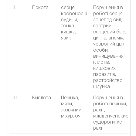
II.
Гіркота
серце,
Порушення в
кровоносні
роботі серця,
судини,
занепад сил,
тонка
гострий
кишка,
серцевий біль,
язик
цинга, анемія,
червоний цвіт
особи,
винищування
глистів,
кишкових
паразитів,
растройство
шлунка
III.
Кислота
Печінка,
Порушення в
мязи,
роботі печінки,
жовчний
рахіт,
міхур, очі
младенченские
судороги, ке-
рахіт