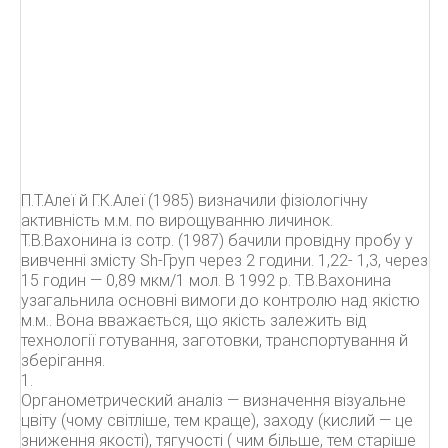
П.Т.Алеї й Г.К.Алеї (1985) визначили фізіологічну
активність м.м. по вирощуванню личинок.
Т.В.Вахонина із сотр. (1987) бачили провідну пробу у
вивченні змісту Sh-Груп через 2 години. 1,22- 1,3, через
15 годин — 0,89 мкм/1 мол. В 1992 р. Т.В.Вахонина
узагальнила основні вимоги до контролю над якістю
м.м.. Вона вважається, що якість залежить від
технології готування, заготовки, транспортування й
зберігання.
1.
Органометрический аналіз — визначення візуальне
цвіту (чому світліше, тем краще), заходу (кислий — це
зниження якості), тягучості ( чим більше, тем старіше