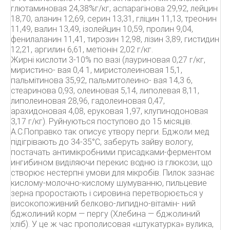
глютаминовая 24,38%г/кг, аспарагінова 29,92, лейцин
18,70, аланин 12,69, серин 13,31, гліцин 11,13, треонин
11,49, валин 13,49, ізолейцин 10,59, пролин 9,04,
фенилаланин 11,41, тирозин 12,98, лізин 3,89, гистидин
12,21, аргилин 6,61, метіонін 2,02 г/кг.
Жирні кислоти 3-10% по вазі (лауриновая 0,27 г/кг,
миристино- вая 0,4 1, миристолеиновая 15,1,
пальмітинова 35,92, пальмитолеино- вая 14,3 6,
стеаринова 0,93, олеиновая 5,14, липолевая 8,11,
липолеиновая 28,96, гадолеиновая 0,47,
арахидоновая 4,08, еруковая 1,97, клупинодоновая
3,17 г/кг). Руйнуються поступово до 15 місяців.
А.С.Поправко так описує утвору перги. Бджоли мед
підігрівають до 34-35°С, заберуть зайву вологу,
постачать антимікробними присадками-ферментом
ингибином виділяючи перекис водню із глюкози, що
створює нестерпні умови для мікробів. Пилок зазнає
кислому-молочно-кислому шумуванню, пильцевие
зерна проростають і сировина перетворюється у
високопоживний белково-липидно-вітамін- ний
бджолиний корм — пергу (Хлебина — бджолиний
хліб). У це ж час прополисовая «штукатурка» вулика,