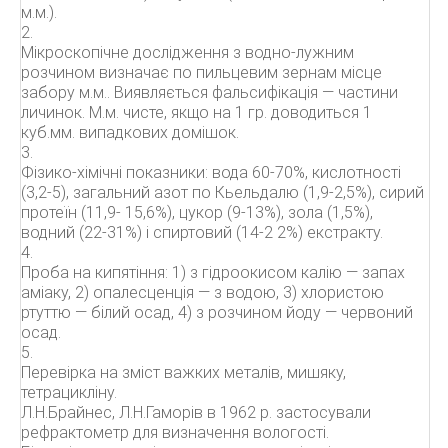
м.м.).
2.
Мікроскопічне дослідження з водно-лужним
розчином визначає по пильцевим зернам місце
забору м.м.. Виявляється фальсифікація — частини
личинок. М.м. чисте, якщо на 1 гр. доводиться 1
куб.мм. випадкових домішок.
3.
Фізико-хімічні показники: вода 60-70%, кислотності
(3,2-5), загальний азот по Кьельдалю (1,9-2,5%), сирий
протеїн (11,9- 15,6%), цукор (9-13%), зола (1,5%),
водний (22-31%) і спиртовий (14-2 2%) екстракту.
4.
Проба на кипятіння: 1) з гідроокисом калію — запах
аміаку, 2) опалесценція — з водою, 3) хлористою
ртуттю — білий осад, 4) з розчином йоду — червоний
осад.
5.
Перевірка на зміст важких металів, мишяку,
тетрацикліну.
Л.Н.Брайнес, Л.Н.Гаморів в 1962 р. застосували
рефрактометр для визначення вологості.