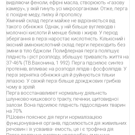
виділяючи феноли, ефірні масла, створюють «газову
камеру», у якій гинуть усі мікроорганізми. Отже, перга
є похідне меду, пилку й прополісу.
Хімічний склад перги майже не відрізняється від
такого обніжжя. Однак, у ній більше вуглеводів і
молочної кислоти й менше білків і жирів. У період
зберігання в перзі наростає кислотність. Кількісний і
якісний амінокислотний склад перги переходить без
зміни в тіло бджоли. Полифлерная перга поліпшує
плідність і ріст розплоду, збільшує тривалість життя на
37-46% (Т.В.Вахонина, 1 992). Перга підсилює синтез
протеїнів, впливає на розподіл ліпідів і фосфоліпідів. У
перзі зернятка обніжжя цілі й руйнуються тільки
ліпазою. У свіжій перзі більше дріжджових грибків
чому в зрілій.
Перга восстанавливет нормальну діяльність
шлунково-кишкового тракту, печінки, щитовидної
залози. Вона підсилює плідність піддослідних тварин
на 70%.
Р.Шовен пояснює дія перги нормалізацією
функціонування органів, підсилюється дія живильних
речовин і їх усваива- емость, це і є трофічна дія.