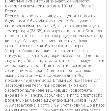
Біологічна активність визначається кількістю
виживання личинок (на 6 днів 180 мг.) — Паллес.
Перга.
Перга утворюється з пилку, складеної в стільник
бджолами. У біохімічному процесі бере участь
мікроорганізми, виділень бджіл, а також підвищеної
температури (33-35), підвищеної вологості. Сахароза
перетворюється в моносахариди, а затемв молочну
кислоту, збільшується зміст вітаміну К. Після
закінчення цих реакцій утворюється перга.
У перзі є безліч амінокислот, вітамінів. Перга
стимулює діяльність ендокринних залоз, що дозволяє
лікувати діабет, гепатити, коліти. Перга знижує рівень
холестерину в крові. Калій і магній поліпшують
діяльність мяза серця. Залізо в перзі дозволяє
зменшувати анемію, особливо в дітей. Йод —
показник лікування зоба. Вітамін До показання для
застосування перги при кровотечах різного
характеру (шлункове, кишков, що кровоточать
виразки й ін.). Перга, особливо у вигляді спиртового
розчину, має бактерицидну дію (Ш.М.Омарів, 1987).
А.Є.Астраускенс із сотр. (1991) установили, що в перзі
є 16 амінокислот і 13 жирних кислот. Амінокислоти