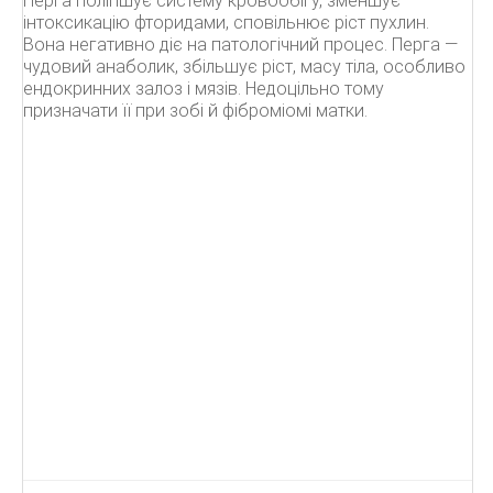
Перга поліпшує систему кровообігу, зменшує
інтоксикацію фторидами, сповільнює ріст пухлин.
Вона негативно діє на патологічний процес. Перга —
чудовий анаболик, збільшує ріст, масу тіла, особливо
ендокринних залоз і мязів. Недоцільно тому
призначати її при зобі й фіброміомі матки.