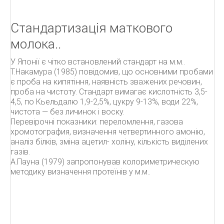
Стандартизація маткового
молока..
У Японії є чітко встановлений стандарт на м.м..
Т.Накамура (1985) повідомив, що основними пробами
є проба на кипятіння, наявність зважених речовин,
проба на чистоту. Стандарт вимагає кислотність 3,5-
4,5, по Кьельдалю 1,9-2,5%, цукру 9-13%, води 22%,
чистота — без личинок і воску.
Перевірочні показники: переломлення, газова
хромотография, визначення четвертинного амонію,
аналіз білків, зміна ацетил- холіну, кількість виділених
газів.
А.Пауна (1979) запропонував колориметрическую
методику визначення протеїнів у м.м..